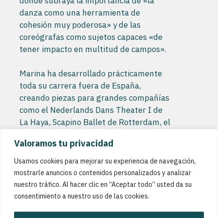
donde subraya la importancia de «la
danza como una herramienta de
cohesión muy poderosa» y de las
coreógrafas como sujetos capaces «de
tener impacto en multitud de campos».
Marina ha desarrollado prácticamente
toda su carrera fuera de España,
creando piezas para grandes compañías
como el Nederlands Dans Theater I de
La Haya, Scapino Ballet de Rotterdam, el
Dance Forum de Taipei o la Ópera de
Valoramos tu privacidad
Lyon.
Usamos cookies para mejorar su experiencia de navegación,
mostrarle anuncios o contenidos personalizados y analizar
nuestro tráfico. Al hacer clic en “Aceptar todo” usted da su
consentimiento a nuestro uso de las cookies.